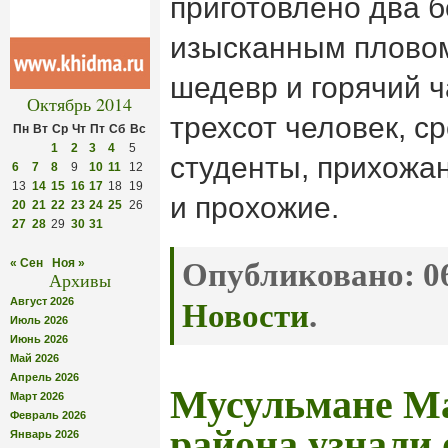
приготовлено два б
изысканным плово
шедевр и горячий 
Октябрь 2014
трехсот человек, с
Пн
Вт
Ср
Чт
Пт
Сб
Вс
1
2
3
4
5
студенты, прихожан
6
7
8
9
10
11
12
13
14
15
16
17
18
19
и прохожие.
20
21
22
23
24
25
26
27
28
29
30
31
« Сен
Ноя »
Опубликовано:
06
Архивы
Август 2026
Новости
.
Июль 2026
Июнь 2026
Май 2026
Апрель 2026
Мусульмане Ма
Март 2026
Февраль 2026
района узнали 
Январь 2026