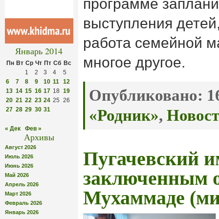
программе заплани
выступления детей,
работа семейной м
Январь 2014
многое другое.
Пн
Вт
Ср
Чт
Пт
Сб
Вс
1
2
3
4
5
6
7
8
9
10
11
12
Опубликовано:
16
13
14
15
16
17
18
19
20
21
22
23
24
25
26
27
28
29
30
31
«Родник»
,
Новос
« Дек
Фев »
Архивы
Август 2026
Пугачевский и
Июль 2026
Июнь 2026
заключенным о
Май 2026
Апрель 2026
Мухаммаде (ми
Март 2026
Февраль 2026
Январь 2026