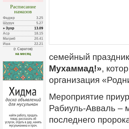
Расписание
намазов
Фаджр
3.25
Шурук
5.27
» Зухр
13.09
Аср
18.15
Магриб
20.41
Иша
22.21
(г. Саратов)
на месяц
семейный праздни
Мухаммад!»
, кото
организация «Родн
Мероприятие приур
Рабиуль-Авваль – 
последнего пророк