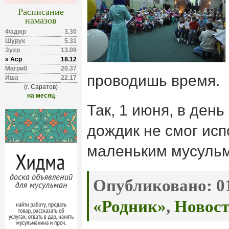
Расписание
намазов
Фаджр
3.30
Шурук
5.31
Зухр
13.09
» Аср
18.12
Магриб
20.37
проводишь время.
Иша
22.17
(г. Саратов)
на месяц
Так, 1 июня, в ден
дождик не смог исп
маленьким мусуль
Опубликовано:
01
«Родник»
,
Новос