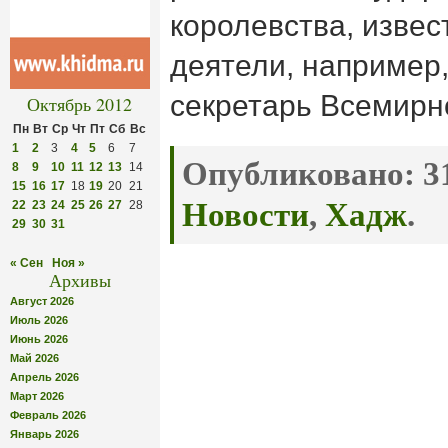
королевства, изве
деятели, например
секретарь Всемирн
Октябрь 2012
Пн
Вт
Ср
Чт
Пт
Сб
Вс
1
2
3
4
5
6
7
Опубликовано:
31
8
9
10
11
12
13
14
15
16
17
18
19
20
21
Новости
,
Хадж
.
22
23
24
25
26
27
28
29
30
31
« Сен
Ноя »
Архивы
Август 2026
Июль 2026
Июнь 2026
Май 2026
Апрель 2026
Март 2026
Февраль 2026
Январь 2026