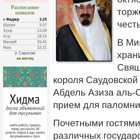
Расписание
торж
намазов
» Фаджр
3.25
чест
Шурук
5.27
Зухр
13.09
Аср
18.15
В Ми
Магриб
20.41
Иша
22.21
хран
(г. Саратов)
на месяц
Свящ
короля Саудовской
Абдель Азиза аль-
прием для паломник
Почетными гостями
различных государ