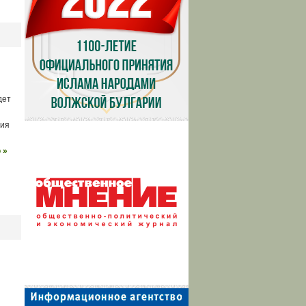
дет
ция
 »