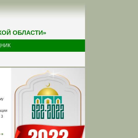
КОЙ ОБЛАСТИ»
ДНИК
му
ации
 3
 »