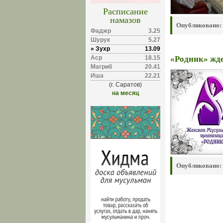
Расписание
намазов
Опубликовано:
Фаджр
3.25
Шурук
5.27
» Зухр
13.09
Аср
18.15
«Родник» жде
Магриб
20.41
Иша
22.21
(г. Саратов)
на месяц
Опубликовано: