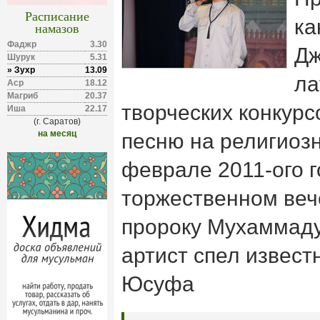
Расписание
ка
намазов
Фаджр
3.30
Дж
Шурук
5.31
» Зухр
13.09
ла
Аср
18.12
Магриб
20.37
творческих конкурс
Иша
22.17
(г. Саратов)
на месяц
песню на религиозн
феврале 2011-ого г
торжественном веч
пророку Мухаммаду
артист спел извес
Юсуфа