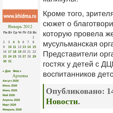
Кроме того, зрител
сюжет о благотвори
Январь 2012
которую провела ж
Пн
Вт
Ср
Чт
Пт
Сб
Вс
1
мусульманская орг
2
3
4
5
6
7
8
9
10
11
12
13
14
15
Представители орг
16
17
18
19
20
21
22
23
24
25
26
27
28
29
30
31
гостях у детей с Д
« Дек
Фев »
воспитанников детс
Архивы
Август 2026
Июль 2026
Опубликовано:
14
Июнь 2026
Май 2026
Новости
.
Апрель 2026
Март 2026
Февраль 2026