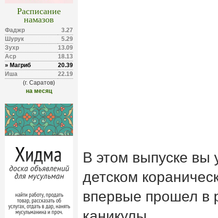
Расписание
намазов
Фаджр
3.27
Шурук
5.29
Зухр
13.09
Аср
18.13
» Магриб
20.39
Иша
22.19
(г. Саратов)
на месяц
В этом выпуске вы 
детском кораническ
впервые прошел в 
каникулы.