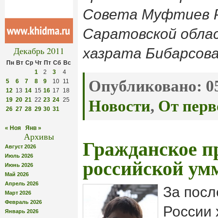
Совета Муфтиев 
Саратовской обла
Декабрь 2011
хазрата Бибарсова
Пн
Вт
Ср
Чт
Пт
Сб
Вс
1
2
3
4
Опубликовано:
05
5
6
7
8
9
10
11
12
13
14
15
16
17
18
19
20
21
22
23
24
25
Новости
,
От перв
26
27
28
29
30
31
« Ноя
Янв »
Архивы
Гражданское п
Август 2026
Июль 2026
российской у
Июнь 2026
Май 2026
Апрель 2026
За посл
Март 2026
Февраль 2026
России 
Январь 2026