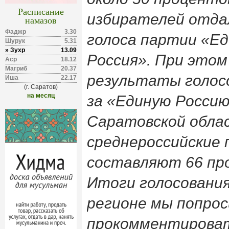
Расписание
избирателей отда
намазов
Фаджр
3.30
голоса партии «Е
Шурук
5.31
» Зухр
13.09
Россия». При этом
Аср
18.12
Магриб
20.37
результаты голос
Иша
22.17
(г. Саратов)
на месяц
за «Единую Россию
Саратовской обл
среднероссийские 
составляют 66 пр
Итоги голосовани
регионе мы попрос
прокомментирова