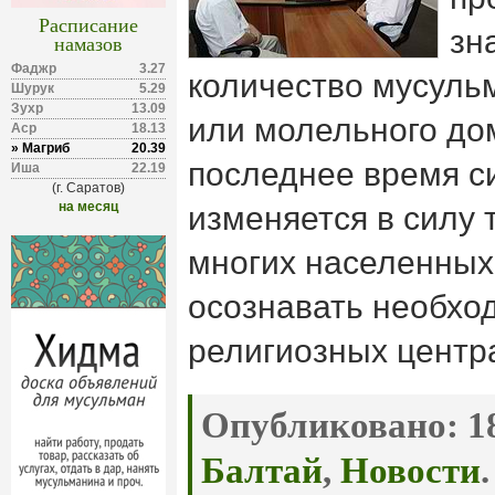
Расписание
зн
намазов
Фаджр
3.27
количество мусуль
Шурук
5.29
Зухр
13.09
или молельного дом
Аср
18.13
» Магриб
20.39
последнее время с
Иша
22.19
(г. Саратов)
на месяц
изменяется в силу 
многих населенных
осознавать необход
религиозных центр
Опубликовано:
18
Балтай
,
Новости
.