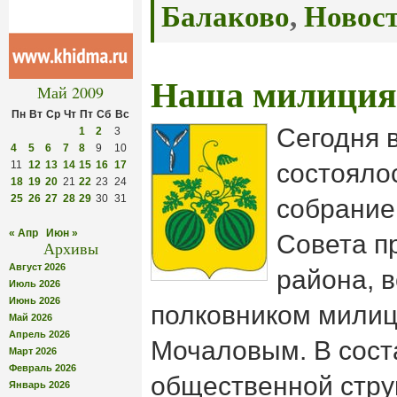
Балаково
,
Новос
Наша милиция 
Май 2009
Пн
Вт
Ср
Чт
Пт
Сб
Вс
Сегодня 
1
2
3
4
5
6
7
8
9
10
11
12
13
14
15
16
17
состояло
18
19
20
21
22
23
24
25
26
27
28
29
30
31
собрание
« Апр
Июн »
Совета п
Архивы
Август 2026
района, 
Июль 2026
Июнь 2026
полковником мили
Май 2026
Апрель 2026
Мочаловым. В сост
Март 2026
Февраль 2026
общественной стру
Январь 2026