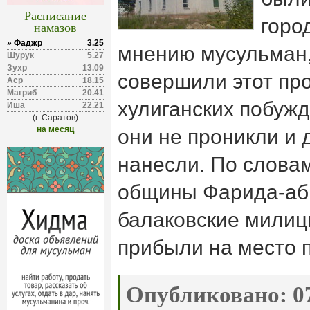
Расписание
горо
намазов
» Фаджр
3.25
мнению мусульман
Шурук
5.27
Зухр
13.09
совершили этот про
Аср
18.15
Магриб
20.41
хулиганских побужд
Иша
22.21
(г. Саратов)
на месяц
они не проникли и 
нанесли. По слова
общины Фарида-аб
балаковские милиц
прибыли на место 
Опубликовано:
07