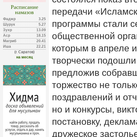
Расписание
передачи «Исламск
намазов
Фаджр
3.25
программы стали с
Шурук
5.27
Зухр
13.09
общественной орга
Аср
18.15
Магриб
20.41
которым в апреле и
Иша
22.21
(г. Саратов)
на месяц
творчески подошли
предложив собравш
торжество не тольк
поздравлений и отч
но и конкурсы, вик
постановку, деклам
дружеское застолье