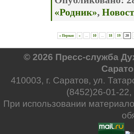
Опубликовано:
28
«Родник»
,
Новос
« Первая
«
...
10
...
18
19
20
© 2026 Пресс-служба Д
Сарато
410003, г. Саратов, ул. Татар
(8452)26-01-22,
При использовании материало
об