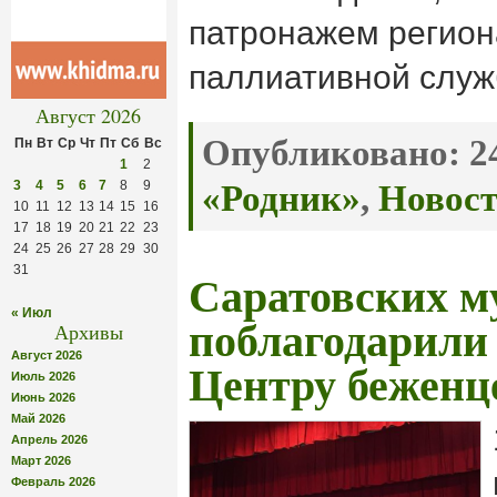
патронажем регио
паллиативной служ
Август 2026
Опубликовано:
24
Пн
Вт
Ср
Чт
Пт
Сб
Вс
1
2
3
4
5
6
7
8
9
«Родник»
,
Новос
10
11
12
13
14
15
16
17
18
19
20
21
22
23
24
25
26
27
28
29
30
31
Саратовских м
« Июл
поблагодарили
Архивы
Август 2026
Центру беженц
Июль 2026
Июнь 2026
Май 2026
Апрель 2026
Март 2026
Февраль 2026