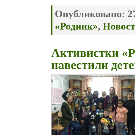
Опубликовано:
27
«Родник»
,
Новос
Активистки «Р
навестили дет