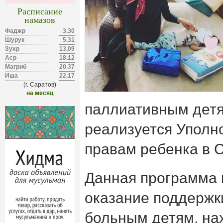
Расписание
намазов
Фаджр
3.30
Шурук
5.31
Зухр
13.09
Аср
18.12
Магриб
20.37
Иша
22.17
(г. Саратов)
на месяц
паллиативным детя
реализуется Уполн
правам ребенка в С
Данная программа 
оказание поддержк
больным детям, на