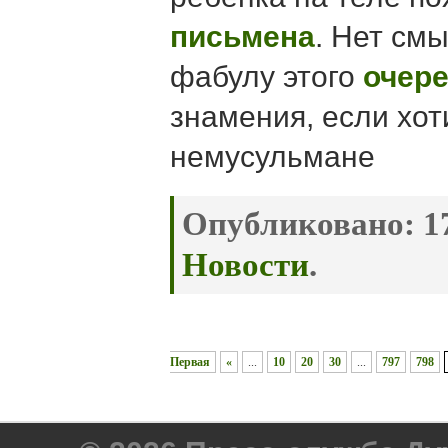
письмена
. Нет см
фабулу этого
очере
знамения, если хот
немусульмане
Опубликовано:
17
Новости
.
Первая
«
...
10
20
30
...
797
798