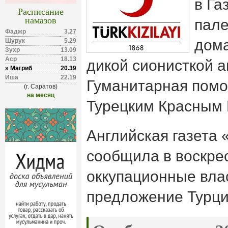
в Га
Расписание
намазов
пале
Фаджр
3.27
дома
Шурук
5.29
Зухр
13.09
Аср
18.13
дикой сионисткой а
» Магриб
20.39
Иша
22.19
Гуманитарная пом
(г. Саратов)
на месяц
Турецким Красным
Английская газета 
сообщила в воскрес
оккупационные вла
предложение Турц