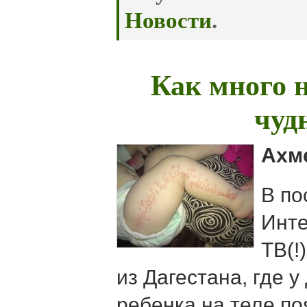
Новости
.
Как много 
чу
Ахм
В по
Инте
ТВ(!
из Дагестана, где 
ребенка на теле п