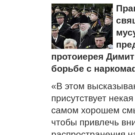
Пра
свя
мус
пре
протоиерея Димит
борьбе с нарком
«В этом высказыва
присутствует некая
самом хорошем смы
чтобы привлечь вн
распространения н