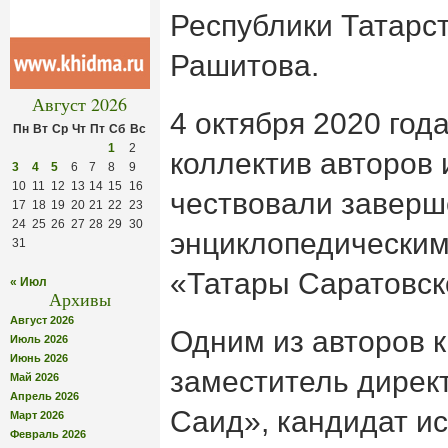
Республики Татарс
Рашитова.
Август 2026
4 октября 2020 год
Пн
Вт
Ср
Чт
Пт
Сб
Вс
1
2
коллектив авторов 
3
4
5
6
7
8
9
10
11
12
13
14
15
16
чествовали заверш
17
18
19
20
21
22
23
24
25
26
27
28
29
30
энциклопедическим
31
«Татары Саратовск
« Июл
Архивы
Август 2026
Одним из авторов к
Июль 2026
Июнь 2026
заместитель дирек
Май 2026
Апрель 2026
Саид», кандидат ис
Март 2026
Февраль 2026