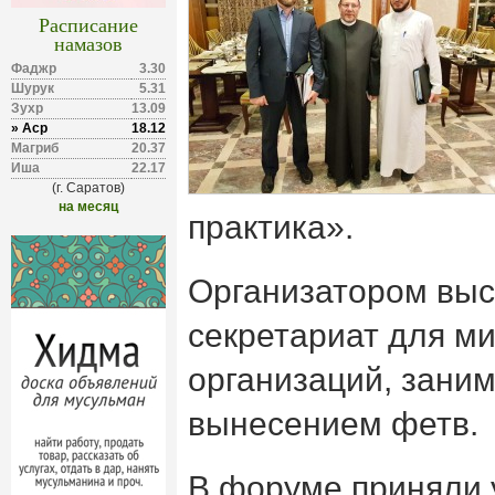
Расписание
намазов
Фаджр
3.30
Шурук
5.31
Зухр
13.09
» Аср
18.12
Магриб
20.37
Иша
22.17
(г. Саратов)
на месяц
практика».
Организатором выс
секретариат для м
организаций, зани
вынесением фетв.
В форуме приняли 