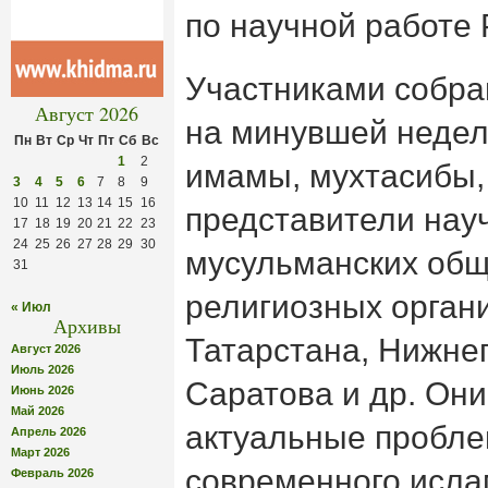
по научной работе
Участниками собра
Август 2026
на минувшей недел
Пн
Вт
Ср
Чт
Пт
Сб
Вс
1
2
имамы, мухтасибы,
3
4
5
6
7
8
9
10
11
12
13
14
15
16
представители нау
17
18
19
20
21
22
23
24
25
26
27
28
29
30
мусульманских общ
31
религиозных орган
« Июл
Архивы
Татарстана, Нижнег
Август 2026
Июль 2026
Саратова и др. Он
Июнь 2026
Май 2026
актуальные пробл
Апрель 2026
Март 2026
современного исла
Февраль 2026