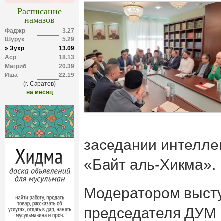
Расписание
намазов
Фаджр
3.27
Шурук
5.29
» Зухр
13.09
Аср
18.13
Магриб
20.39
Иша
22.19
(г. Саратов)
на месяц
заседании интелле
«Байт аль-Хикма».
Модератором высту
председателя ДУМ