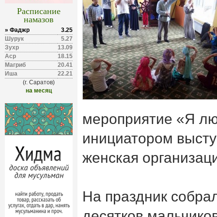
Расписание
намазов
» Фаджр
3.25
Шурук
5.27
Зухр
13.09
Аср
18.15
Магриб
20.41
Иша
22.21
(г. Саратов)
на месяц
мероприятие «Я лю
инициатором высту
женская организац
На праздник собра
десятков мальчиков