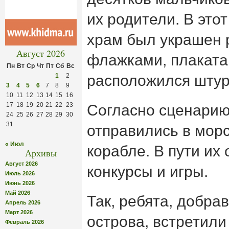
их родители. В это
храм был украшен
Август 2026
флажками, плаката
Пн
Вт
Ср
Чт
Пт
Сб
Вс
1
2
расположился штур
3
4
5
6
7
8
9
10
11
12
13
14
15
16
17
18
19
20
21
22
23
Согласно сценарию
24
25
26
27
28
29
30
31
отправились в мор
« Июл
корабле. В пути их
Архивы
Август 2026
конкурсы и игры.
Июль 2026
Июнь 2026
Май 2026
Так, ребята, добра
Апрель 2026
Март 2026
острова, встретили
Февраль 2026