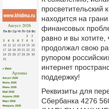
просветительский 
находится на грани
Август 2026
финансовых пробле
Пн
Вт
Ср
Чт
Пт
Сб
Вс
равно и вы хотите,
1
2
3
4
5
6
7
8
9
10
11
12
13
14
15
16
продолжал свою ра
17
18
19
20
21
22
23
24
25
26
27
28
29
30
рупором российски
31
интернет пространс
« Июл
Архивы
поддержку!
Август 2026
Июль 2026
Июнь 2026
Реквизиты для пер
Май 2026
Апрель 2026
Сбербанка 4276 56
Март 2026
Февраль 2026