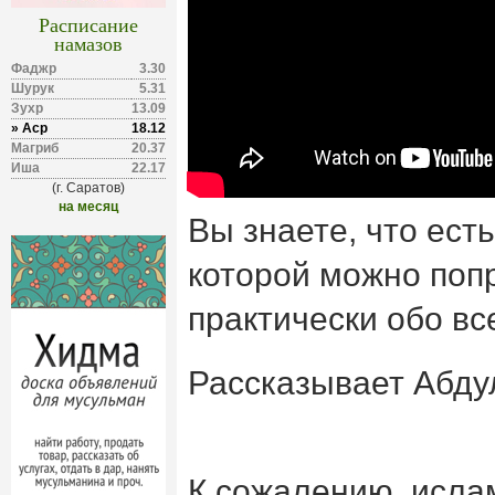
Расписание
намазов
Фаджр
3.30
Шурук
5.31
Зухр
13.09
» Аср
18.12
Магриб
20.37
Иша
22.17
(г. Саратов)
на месяц
Вы знаете, что есть
которой можно поп
практически обо в
Рассказывает Абду
К сожалению, исла