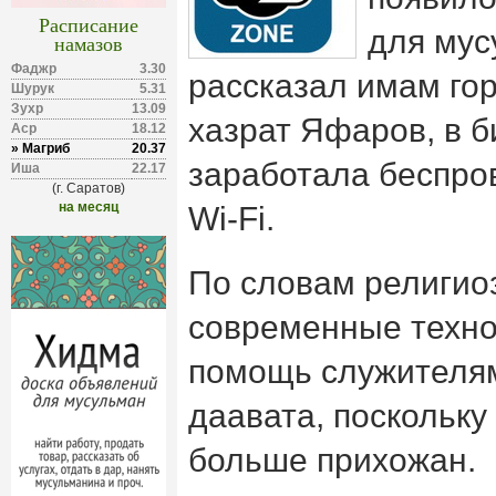
Расписание
для мус
намазов
Фаджр
3.30
рассказал имам го
Шурук
5.31
Зухр
13.09
хазрат Яфаров, в б
Аср
18.12
» Магриб
20.37
заработала беспро
Иша
22.17
(г. Саратов)
на месяц
Wi-Fi.
По словам религиоз
современные техно
помощь служителям
даавата, поскольку
больше прихожан.