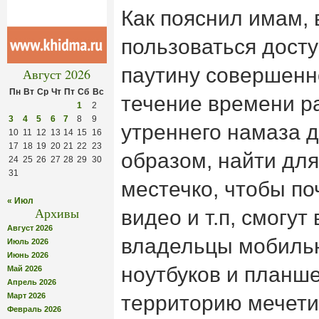
Как пояснил имам,
пользоваться дост
паутину совершенн
Август 2026
Пн
Вт
Ср
Чт
Пт
Сб
Вс
течение времени р
1
2
3
4
5
6
7
8
9
утреннего намаза д
10
11
12
13
14
15
16
17
18
19
20
21
22
23
образом, найти для
24
25
26
27
28
29
30
31
местечко, чтобы по
« Июл
Архивы
видео и т.п, смогут
Август 2026
владельцы мобиль
Июль 2026
Июнь 2026
ноутбуков и планше
Май 2026
Апрель 2026
Март 2026
территорию мечети
Февраль 2026