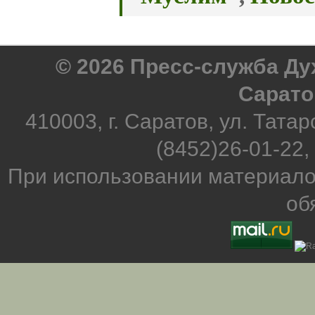
© 2026 Пресс-служба Д
Сарато
410003, г. Саратов, ул. Татар
(8452)26-01-22,
При использовании материало
об