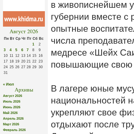
в живописнейшем у
губернии вместе с 
опытные воспитате
Август 2026
числа преподавате
Пн
Вт
Ср
Чт
Пт
Сб
Вс
1
2
медресе «Шейх Саи
3
4
5
6
7
8
9
10
11
12
13
14
15
16
17
18
19
20
21
22
23
повышающие свою с
24
25
26
27
28
29
30
31
« Июл
В лагере юные мус
Архивы
Август 2026
национальностей н
Июль 2026
Июнь 2026
укрепляют свое фи
Май 2026
Апрель 2026
отдыхают после тру
Март 2026
Февраль 2026