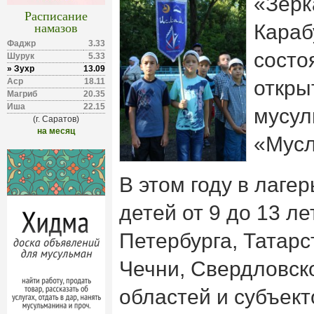
«Зерк
Расписание
намазов
Караб
Фаджр
3.33
состо
Шурук
5.33
» Зухр
13.09
Аср
18.11
откры
Магриб
20.35
Иша
22.15
мусул
(г. Саратов)
на месяц
«Мусл
В этом году в лаге
детей от 9 до 13 ле
Петербурга, Татарс
Чечни, Свердловск
областей и субъект