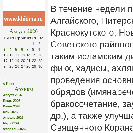
В течение недели п
Алгайского, Питерск
Август 2026
Краснокутского, Но
Пн
Вт
Ср
Чт
Пт
Сб
Вс
Советского районов
1
2
3
4
5
6
7
8
9
таким исламским д
10
11
12
13
14
15
16
17
18
19
20
21
22
23
фикх, хадисы, ахля
24
25
26
27
28
29
30
31
проведения основн
« Июл
Архивы
обрядов (имянареч
Август 2026
Июль 2026
бракосочетание, за
Июнь 2026
Май 2026
др.), а также улуч
Апрель 2026
Март 2026
Священного Корана
Февраль 2026