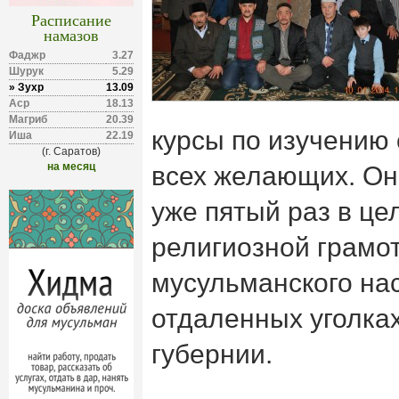
Расписание
намазов
Фаджр
3.27
Шурук
5.29
» Зухр
13.09
Аср
18.13
Магриб
20.39
курсы по изучению
Иша
22.19
(г. Саратов)
на месяц
всех желающих. Он
уже пятый раз в ц
религиозной грамо
мусульманского на
отдаленных уголка
губернии.