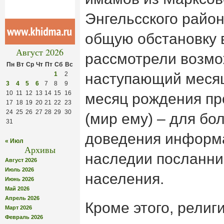
Энгельсского райо
общую обстановку в
Август 2026
рассмотрели возмо
Пн
Вт
Ср
Чт
Пт
Сб
Вс
1
2
наступающий месяц
3
4
5
6
7
8
9
10
11
12
13
14
15
16
месяц рождения п
17
18
19
20
21
22
23
24
25
26
27
28
29
30
(мир ему) – для бо
31
доведения информа
« Июл
Архивы
наследии посланни
Август 2026
Июль 2026
населения.
Июнь 2026
Май 2026
Апрель 2026
Кроме этого, религ
Март 2026
Февраль 2026