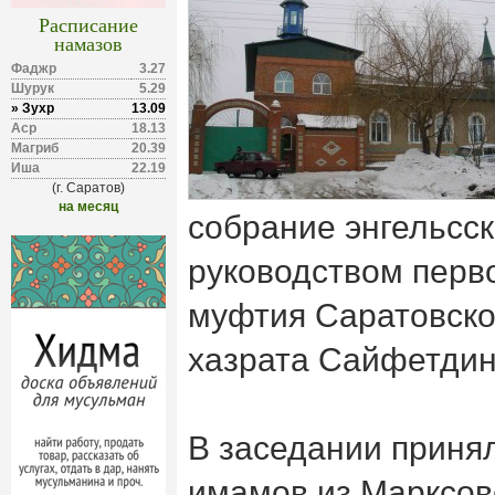
Расписание
намазов
Фаджр
3.27
Шурук
5.29
» Зухр
13.09
Аср
18.13
Магриб
20.39
Иша
22.19
(г. Саратов)
на месяц
собрание энгельсск
руководством перв
муфтия Саратовско
хазрата Сайфетдин
В заседании приня
имамов из Марксовс