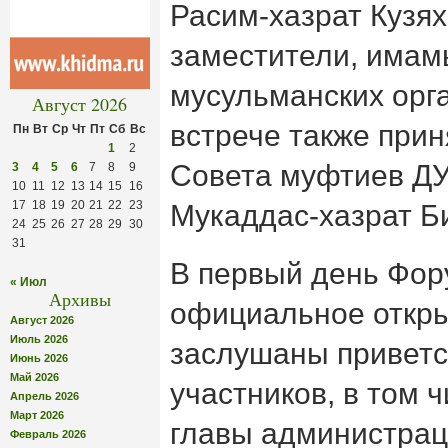
Расим-хазрат Кузях
заместители, имам
мусульманских орг
Август 2026
встрече также прин
Пн
Вт
Ср
Чт
Пт
Сб
Вс
1
2
Совета муфтиев Д
3
4
5
6
7
8
9
10
11
12
13
14
15
16
17
18
19
20
21
22
23
Мукаддас-хазрат Б
24
25
26
27
28
29
30
31
В первый день Фор
« Июл
Архивы
официальное откры
Август 2026
Июль 2026
заслушаны приветс
Июнь 2026
Май 2026
участников, в том 
Апрель 2026
Март 2026
главы администрац
Февраль 2026