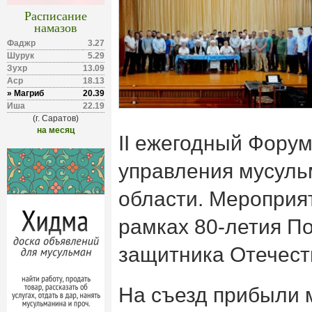
Расписание
намазов
Фаджр
3.27
Шурук
5.29
Зухр
13.09
Аср
18.13
» Магриб
20.39
Иша
22.19
(г. Саратов)
на месяц
II ежегодный Фору
управления мусуль
области. Мероприя
рамках 80-летия П
защитника Отечест
На съезд прибыли 