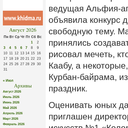
ведущая Альфия-а
объявила конкурс д
Август 2026
свободную тему. М
Пн
Вт
Ср
Чт
Пт
Сб
Вс
принялись создават
1
2
3
4
5
6
7
8
9
рисовал мечеть, к
10
11
12
13
14
15
16
17
18
19
20
21
22
23
Каабу, а некоторые
24
25
26
27
28
29
30
31
Курбан-байрама, и
« Июл
Архивы
праздник.
Август 2026
Июль 2026
Оценивать юных д
Июнь 2026
Май 2026
Апрель 2026
приглашен директо
Март 2026
Февраль 2026
искусств №1 «Коло