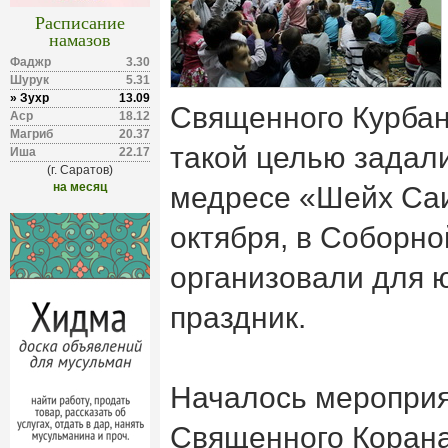
Расписание
намазов
Фаджр
3.30
Шурук
5.31
» Зухр
13.09
Священного Курбан
Аср
18.12
Магриб
20.37
такой целью задал
Иша
22.17
(г. Саратов)
на месяц
медресе «Шейх Саи
октября, в Соборно
организовали для 
праздник.
Началось мероприя
Священного Корана