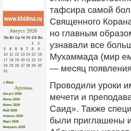
тафсира самой бо
Священного Корана
Август 2026
но главным образо
Пн
Вт
Ср
Чт
Пт
Сб
Вс
узнавали все боль
1
2
3
4
5
6
7
8
9
Мухаммада (мир ему
10
11
12
13
14
15
16
17
18
19
20
21
22
23
24
25
26
27
28
29
30
— месяц появления 
31
« Июл
Проводили уроки 
Архивы
Август 2026
мечети и преподав
Июль 2026
Июнь 2026
Саид». Также специ
Май 2026
Апрель 2026
были приглашены и
Март 2026
Февраль 2026