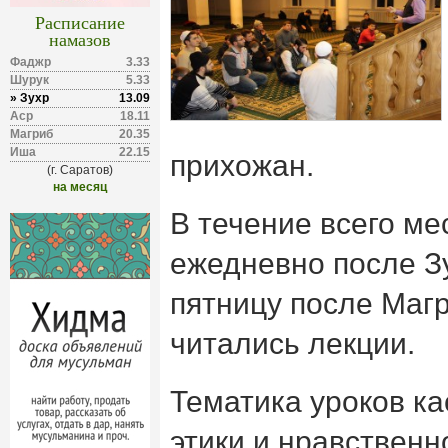
Расписание
намазов
Фаджр
3.33
Шурук
5.33
» Зухр
13.09
Аср
18.11
Магриб
20.35
Иша
22.15
прихожан.
(г. Саратов)
на месяц
В течение всего м
ежедневно после Зу
пятницу после Маг
читались лекции.
Тематика уроков к
этики и нравственн