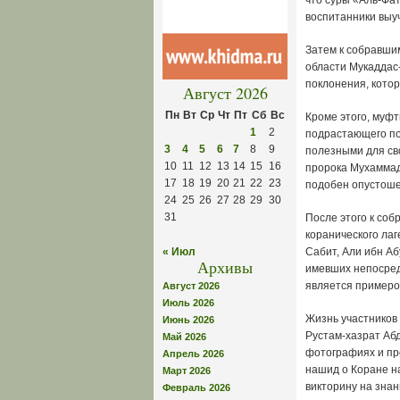
что суры «Аль-Фат
воспитанники выуч
Затем к собравши
области Мукаддас-
поклонения, кото
Август 2026
Пн
Вт
Ср
Чт
Пт
Сб
Вс
Кроме этого, муфт
1
2
подрастающего по
3
4
5
6
7
8
9
полезными для св
10
11
12
13
14
15
16
пророка Мухаммада
17
18
19
20
21
22
23
подобен опустоше
24
25
26
27
28
29
30
31
После этого к со
коранического лаг
« Июл
Сабит, Али ибн Аб
Архивы
имевших непосред
является примеро
Август 2026
Июль 2026
Жизнь участников
Июнь 2026
Рустам-хазрат Абд
Май 2026
фотографиях и пр
Апрель 2026
нашид о Коране на
Март 2026
викторину на зна
Февраль 2026