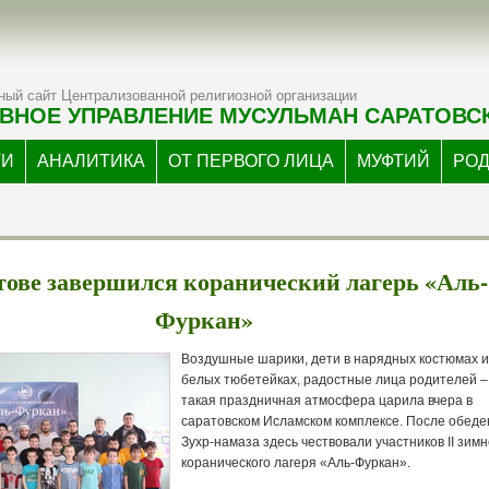
ый сайт Централизованной религиозной организации
ВНОЕ УПРАВЛЕНИЕ МУСУЛЬМАН САРАТОВС
ТИ
АНАЛИТИКА
ОТ ПЕРВОГО ЛИЦА
МУФТИЙ
РО
тове завершился коранический лагерь «Аль-
Фуркан»
Воздушные шарики, дети в нарядных костюмах и
белых тюбетейках, радостные лица родителей –
такая праздничная атмосфера царила вчера в
саратовском Исламском комплексе. После обеде
Зухр-намаза здесь чествовали участников II зимн
коранического лагеря «Аль-Фуркан».