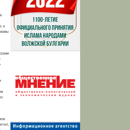
не
, а
имамы
грами
е
»
и
им
по
ков
етил,