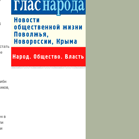
о
д
стать
ие
 ибн
иков,
н в
ли
ми