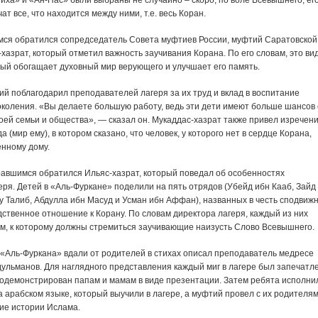
иха» и «Ан-Нас» были выбраны не случайно – скоро, по воле Всевышнего, ег
ат все, что находится между ними, т.е. весь Коран.
мся обратился сопредседатель Совета муфтиев России, муфтий Саратовской
хазрат, который отметил важность заучивания Корана. По его словам, это ви
рый обогащает духовный мир верующего и улучшает его память.
ий поблагодарил преподавателей лагеря за их труд и вклад в воспитание
коления. «Вы делаете большую работу, ведь эти дети имеют больше шансов 
оей семьи и общества», — сказал он. Мукаддас-хазрат также привел изречен
 (мир ему), в котором сказано, что человек, у которого нет в сердце Корана,
нному дому.
бравшимся обратился Ильяс-хазрат, который поведал об особенностях
еря. Детей в «Аль-Фуркане» поделили на пять отрядов (Убейд ибн Кааб, Зайд
у Талиб, Абдулла ибн Масуд и Усман ибн Аффан), названных в честь сподвижн
ственное отношение к Корану. По словам директора лагеря, каждый из них
м, к которому должны стремиться заучивающие наизусть Слово Всевышнего.
 «Аль-Фуркана» вдали от родителей в стихах описал преподаватель медресе
ульманов. Для наглядного представления каждый миг в лагере был запечатле
одемонстрирован папам и мамам в виде презентации. Затем ребята исполни
 арабском языке, который выучили в лагере, а муфтий провел с их родителя
ние истории Ислама.