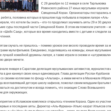
С 29 декабря по 12 января в селе Тарлыковка
Ровенского района 27 юных мусульман изучали
Священный Коран. Организаторы постарались 
а ребята, половина которых в прошлом году побывала в первом лагере «Аль-
ирали, что хотели бы знать – кто-то продолжал заучивать аяты 29 и 30 джузов
ькие суры последней части Священной Книги. В этом им помогали учителя – 
е «Шейх Саид», которые все время находились вместе с детьми и следили за
 чтения.
ятам скучать не пришлось – помимо уроков они весело проводили время за и
трами мультфильмов. Ежедневно, поделившись на команды, юные мусульман
е лучшей хоккейной дружины лагеря, а также играли в снежки и «штурмовали
во дворе мечети.
ачале января в Саратове делегация мусульманских активистов, журналистов 
ла в дни каникул своих юных единоверцев. Глава делегации Руслан Курбанов
 со своими коллегами по фонду «Альтаир», а имам мечети в Махачкале Ибраг
гда возглавлявший детскую школу хафизов, пожелал своим младшим братьям 
ваться на достигнутом и всегда помнить, что знающие Слово Всевышнего
м для окружающих.
приятие в Исламском комплексе открылось чтением Корана. Один из участни
первые и последние аяты. Директор «Аль-Фуркана» Ильяс-хазрат Ильясов отм