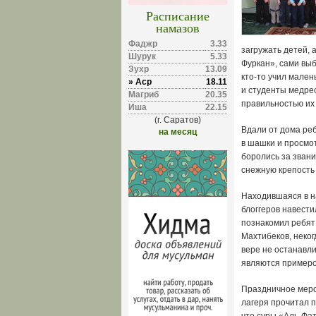
Расписание
намазов
Фаджр
3.33
загружать детей, 
Шурук
5.33
Фуркан», сами выб
Зухр
13.09
кто-то учил мален
» Аср
18.11
и студенты медрес
Магриб
20.35
правильностью их
Иша
22.15
(г. Саратов)
Вдали от дома реб
на месяц
в шашки и просмо
боролись за звани
снежную крепость 
Находившаяся в н
блоггеров навести
познакомил ребят
Махтибеков, неко
вере не останавли
являются примеро
Праздничное меро
лагеря прочитал 