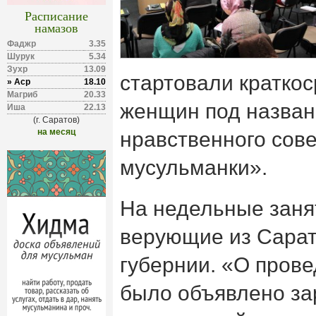
Расписание
намазов
Фаджр
3.35
Шурук
5.34
Зухр
13.09
стартовали кратко
» Аср
18.10
Магриб
20.33
женщин под назва
Иша
22.13
(г. Саратов)
на месяц
нравственного сов
мусульманки».
На недельные заня
верующие из Сарат
губернии. «О пров
было объявлено за