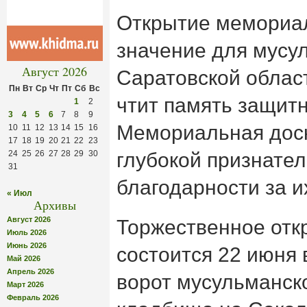
Открытие мемориа
значение для мусу
Август 2026
Саратовской област
Пн
Вт
Ср
Чт
Пт
Сб
Вс
чтит память защитн
1
2
3
4
5
6
7
8
9
Мемориальная доск
10
11
12
13
14
15
16
17
18
19
20
21
22
23
24
25
26
27
28
29
30
глубокой признател
31
благодарности за и
« Июл
Архивы
Август 2026
Торжественное от
Июль 2026
Июнь 2026
состоится 22 июня 
Май 2026
Апрель 2026
ворот мусульманско
Март 2026
Февраль 2026