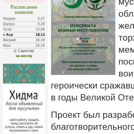
мус
Расписание
намазов
обл
Фаджр
3.27
же
Шурук
5.29
Зухр
13.09
» Аср
18.13
тор
Магриб
20.39
Иша
22.19
мем
(г. Саратов)
на месяц
пос
вои
героически сражав
в годы Великой От
Проект был разраб
благотворительног