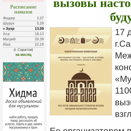
вызовы насто
Расписание
буд
намазов
Фаджр
3.27
Шурук
5.29
» Зухр
13.09
17 
Аср
18.13
Магриб
20.39
г.С
Иша
22.19
(г. Саратов)
Меж
на месяц
кон
«Му
110
выз
взг
Ее организатором 