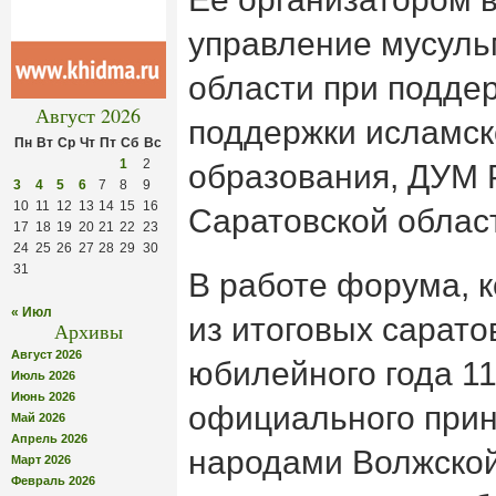
управление мусуль
области при подде
Август 2026
поддержки исламско
Пн
Вт
Ср
Чт
Пт
Сб
Вс
1
2
образования, ДУМ 
3
4
5
6
7
8
9
10
11
12
13
14
15
16
Саратовской облас
17
18
19
20
21
22
23
24
25
26
27
28
29
30
31
В работе форума, 
« Июл
из итоговых сарат
Архивы
Август 2026
юбилейного года 1
Июль 2026
Июнь 2026
официального при
Май 2026
Апрель 2026
народами Волжской
Март 2026
Февраль 2026