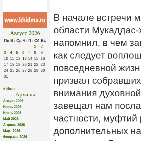
В начале встречи 
области Мукаддас-
Август 2026
напомнил, в чем з
Пн
Вт
Ср
Чт
Пт
Сб
Вс
1
2
как следует воплощ
3
4
5
6
7
8
9
10
11
12
13
14
15
16
17
18
19
20
21
22
23
повседневной жизни
24
25
26
27
28
29
30
31
призвал собравших
« Июл
внимания духовной
Архивы
Август 2026
завещал нам посла
Июль 2026
Июнь 2026
частности, муфтий 
Май 2026
Апрель 2026
дополнительных на
Март 2026
Февраль 2026