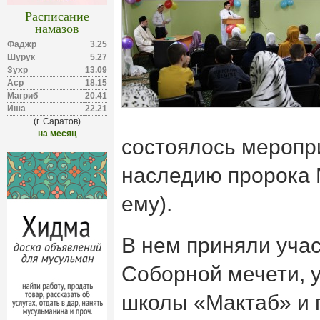
Расписание
намазов
Фаджр
3.25
Шурук
5.27
Зухр
13.09
Аср
18.15
Магриб
20.41
Иша
22.21
(г. Саратов)
на месяц
состоялось меропр
наследию пророка
ему).
В нем приняли уча
Соборной мечети, 
школы «Мактаб» и п