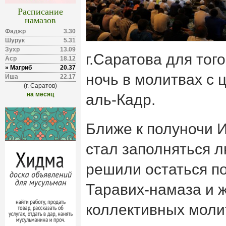
Расписание
намазов
Фаджр
3.30
Шурук
5.31
Зухр
13.09
г.Саратова для тог
Аср
18.12
» Магриб
20.37
ночь в молитвах с 
Иша
22.17
(г. Саратов)
на месяц
аль-Кадр.
Ближе к полуночи 
стал заполняться л
решили остаться п
Таравих-намаза и 
коллективных моли