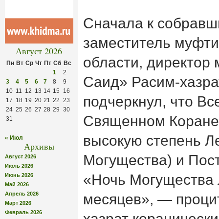
Сначала к собравш
заместитель муфти
Август 2026
области, директор
Пн
Вт
Ср
Чт
Пт
Сб
Вс
1
2
Саид» Расим-хазра
3
4
5
6
7
8
9
10
11
12
13
14
15
16
подчеркнул, что В
17
18
19
20
21
22
23
24
25
26
27
28
29
30
Священном Коране
31
высокую степень Л
« Июл
Архивы
Могущества) и Пос
Август 2026
Июль 2026
«Ночь Могущества 
Июнь 2026
Май 2026
Апрель 2026
месяцев», — проци
Март 2026
Февраль 2026
хазрат коранически