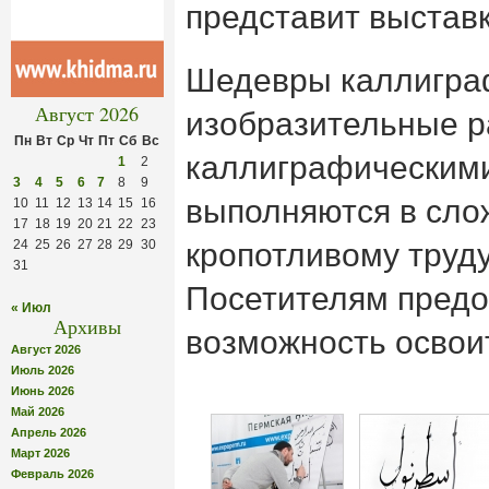
представит выставк
Шедевры каллигра
Август 2026
изобразительные р
Пн
Вт
Ср
Чт
Пт
Сб
Вс
каллиграфическим
1
2
3
4
5
6
7
8
9
выполняются в сло
10
11
12
13
14
15
16
17
18
19
20
21
22
23
24
25
26
27
28
29
30
кропотливому труду
31
Посетителям предо
« Июл
Архивы
возможность освои
Август 2026
Июль 2026
Июнь 2026
Май 2026
Апрель 2026
Март 2026
Февраль 2026