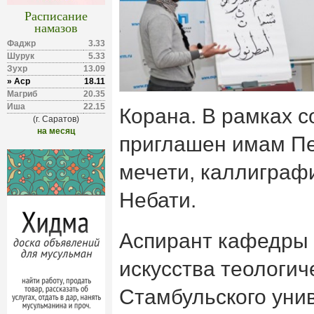
Расписание
намазов
Фаджр
3.33
Шурук
5.33
Зухр
13.09
» Аср
18.11
Магриб
20.35
Иша
22.15
Корана. В рамках 
(г. Саратов)
на месяц
приглашен имам П
мечети, каллиграфи
Небати.
Аспирант кафедры 
искусства теологич
Стамбульского уни