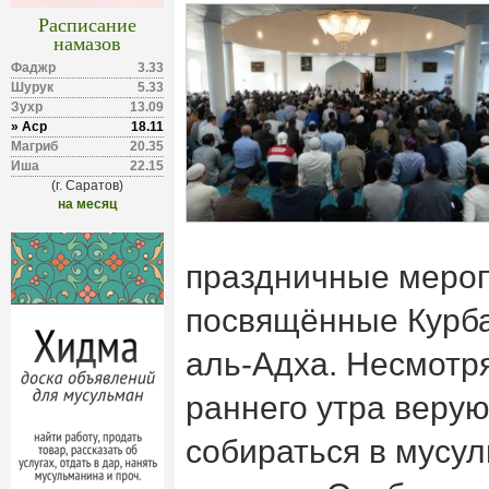
Расписание
намазов
Фаджр
3.33
Шурук
5.33
Зухр
13.09
» Аср
18.11
Магриб
20.35
Иша
22.15
(г. Саратов)
на месяц
праздничные мероп
посвящённые Курба
аль-Адха. Несмотря
раннего утра веру
собираться в мусу