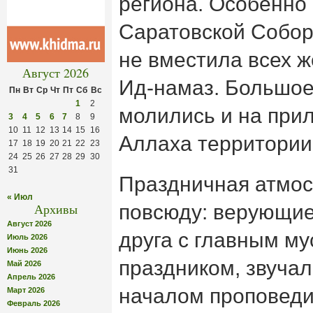
региона. Особенно
Саратовской Собор
не вместила всех 
Август 2026
Ид-намаз. Большое
Пн
Вт
Ср
Чт
Пт
Сб
Вс
1
2
молились и на при
3
4
5
6
7
8
9
10
11
12
13
14
15
16
Аллаха территории
17
18
19
20
21
22
23
24
25
26
27
28
29
30
31
Праздничная атмо
« Июл
Архивы
повсюду: верующие
Август 2026
друга с главным м
Июль 2026
Июнь 2026
праздником, звуча
Май 2026
Апрель 2026
началом проповеди
Март 2026
Февраль 2026