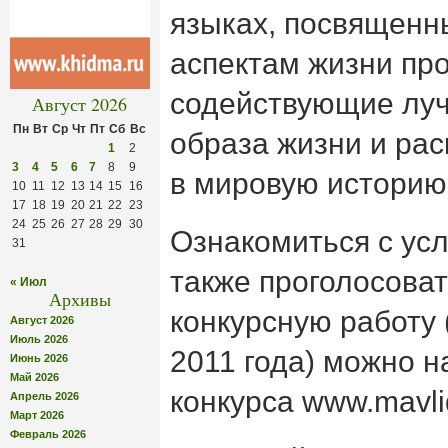
языках, посвящен
аспектам жизни пр
содействующие лу
Август 2026
Пн
Вт
Ср
Чт
Пт
Сб
Вс
образа жизни и ра
1
2
3
4
5
6
7
8
9
в мировую историю
10
11
12
13
14
15
16
17
18
19
20
21
22
23
24
25
26
27
28
29
30
Ознакомиться с усл
31
также проголосова
« Июл
Архивы
конкурсную работу 
Август 2026
Июль 2026
2011 года) можно 
Июнь 2026
Май 2026
конкурса www.mavlid
Апрель 2026
Март 2026
Февраль 2026