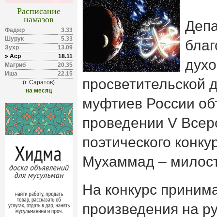
Расписание
намазов
Депа
Фаджр
3.33
Шурук
5.33
благ
Зухр
13.09
» Аср
18.11
духо
Магриб
20.35
Иша
22.15
просветительской 
(г. Саратов)
на месяц
муфтиев России об
проведении V Всер
поэтического конку
Мухаммад – милост
На конкурс приним
произведения на ру