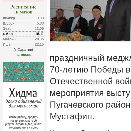
Расписание
намазов
Фаджр
3.33
Шурук
5.33
Зухр
13.09
» Аср
18.11
Магриб
20.35
Иша
22.15
(г. Саратов)
на месяц
праздничный меджл
70-летию Победы в
Отечественной вой
мероприятия высту
Пугачевского райо
Мустафин.