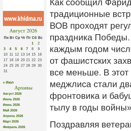
Как сообщил Фарид
традиционные встр
ВОВ проходят регул
Август 2026
праздника Победы.
Пн
Вт
Ср
Чт
Пт
Сб
Вс
1
2
каждым годом числ
3
4
5
6
7
8
9
10
11
12
13
14
15
16
от фашистских захв
17
18
19
20
21
22
23
24
25
26
27
28
29
30
все меньше. В этот
31
меджлиса стали дв
« Июл
Архивы
фронтовика и бабу
Август 2026
Июль 2026
тылу в годы войны»
Июнь 2026
Май 2026
Апрель 2026
Март 2026
Поздравляя ветеран
Февраль 2026