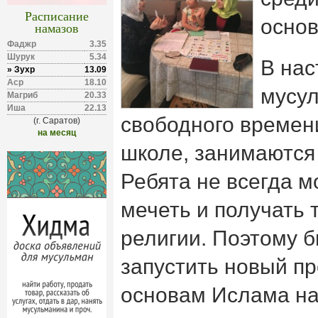
Расписание
основ
намазов
Фаджр
3.35
Шурук
5.34
В нас
» Зухр
13.09
Аср
18.10
мусу
Магриб
20.33
Иша
22.13
свободного времени
(г. Саратов)
на месяц
школе, занимаются 
Ребята не всегда м
мечеть и получать 
религии.
Поэтому б
запустить новый пр
основам Ислама на