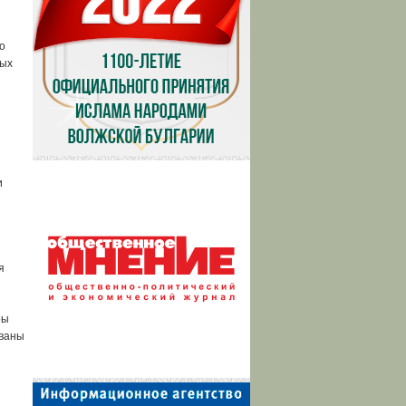
о
ных
и
я
ры
ованы