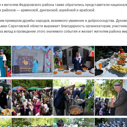
 к жителям Федоровского района также обратились представители национа
 районов — армянской, дунганской, корейской и арабской.
ким примером дружбы народов, взаимного уважения и добрососедства. Духов
ьман Саратовской области выражает благодарность организаторам, участник
за вклад в проведение этого значимого события и желает жителям района ми