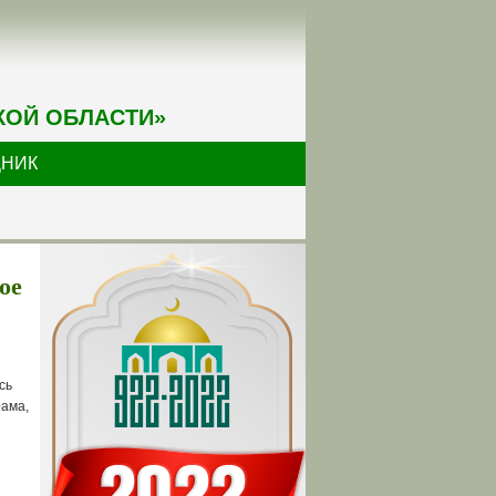
КОЙ ОБЛАСТИ»
ДНИК
ое
сь
ама,
з