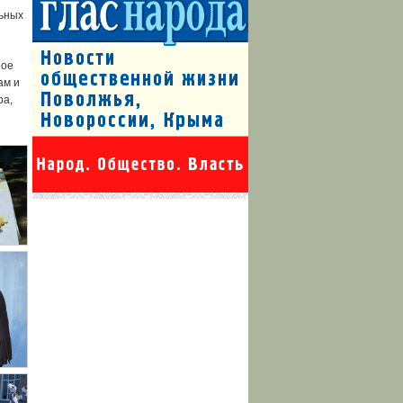
льных
ное
ам и
ра,