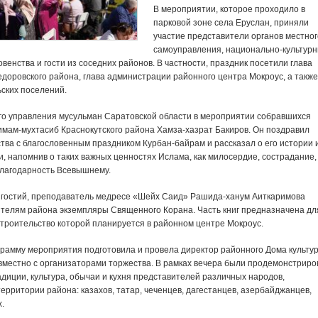
В мероприятии, которое проходило в
парковой зоне села Еруслан, приняли
участие представители органов местног
самоуправления, национально-культур
венства и гости из соседних районов. В частности, праздник посетили глава
доровского района, глава администрации районного центра Мокроус, а также
ьских поселений.
го управления мусульман Саратовской области в мероприятии собравшихся
имам-мухтасиб Краснокутского района Хамза-хазрат Бакиров. Он поздравил
тва с благословенным праздником Курбан-байрам и рассказал о его истории 
, напомнив о таких важных ценностях Ислама, как милосердие, сострадание,
лагодарность Всевышнему.
 гостий, преподаватель медресе «Шейх Саид» Рашида-ханум Аиткаримова
ителям района экземпляры Священного Корана. Часть книг предназначена дл
строительство которой планируется в районном центре Мокроус.
рамму мероприятия подготовила и провела директор районного Дома культу
овместно с организаторами торжества. В рамках вечера были продемонстрир
диции, культура, обычаи и кухня представителей различных народов,
рритории района: казахов, татар, чеченцев, дагестанцев, азербайджанцев,
х.