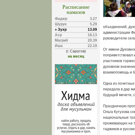
Расписание
намазов
Фаджр
3.27
Шурук
5.29
объединений, духо
» Зухр
13.09
администрации Фе
Аср
18.13
руководители сел
Магриб
20.39
Иша
22.19
От имени Духовно
(г. Саратов)
поприветствовал 
на месяц
участников торжес
духовном значении
взаимопомощь и б
Одна из почетных
передала в дар ж
будущей мечети, 
Праздничную прог
Ольга Кутузова с
национальные тра
проживающих на те
таджиков и русски