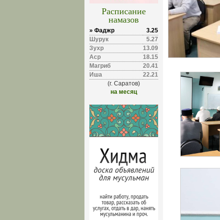
Расписание
намазов
» Фаджр
3.25
Шурук
5.27
Зухр
13.09
Аср
18.15
Магриб
20.41
Иша
22.21
(г. Саратов)
на месяц