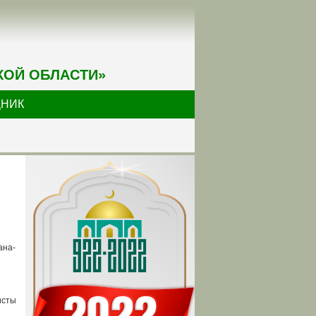
КОЙ ОБЛАСТИ»
ДНИК
ана-
исты