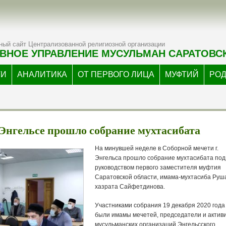
ый сайт Централизованной религиозной организации
ВНОЕ УПРАВЛЕНИЕ МУСУЛЬМАН САРАТОВС
ТИ
АНАЛИТИКА
ОТ ПЕРВОГО ЛИЦА
МУФТИЙ
РО
Энгельсе прошло собрание мухтасибата
На минувшей неделе в Соборной мечети г.
Энгельса прошло собрание мухтасибата под
руководством первого заместителя муфтия
Саратовской области, имама-мухтасиба Руш
хазрата Сайфетдинова.
Участниками собрания 19 декабря 2020 года
были имамы мечетей, председатели и актив
мусульманских организаций Энгельсского,