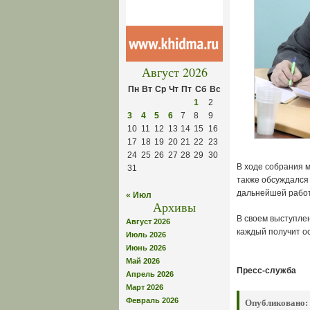
Август 2026
Пн
Вт
Ср
Чт
Пт
Сб
Вс
1
2
3
4
5
6
7
8
9
10
11
12
13
14
15
16
17
18
19
20
21
22
23
24
25
26
27
28
29
30
В ходе собрания м
31
также обсуждался
дальнейшей рабо
« Июл
Архивы
В своем выступле
Август 2026
каждый получит о
Июль 2026
Июнь 2026
Май 2026
Пресс-служба
Апрель 2026
Март 2026
Февраль 2026
Опубликовано: