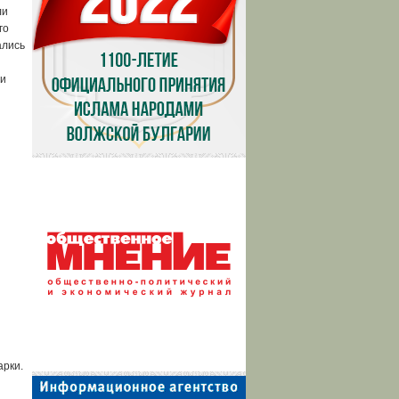
ли
го
ались
ми
арки.