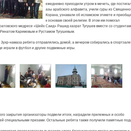
ежедневно приходили утром в мечеть, где постига
азы арабского алфавита, учили суры из Священно
Корана, узнавали об исламском этикете и приобщ
к основам своей религии. В этом им помогал
ратовского медресе «Шейх Саид» Рашид-хазрат Тугушев вместе со студента
 Ринатом Каримовым и Рустамом Тугушевым.
 Зухр-намаза ребята отправлялись домой, а вечером собирались в спортзале
де играли в футбол и другие подвижные игры.
ого закрытия организаторы подвели итоги, наградили прилежных и особо
ей специальными призами. Остальные ребята также получили памятные под