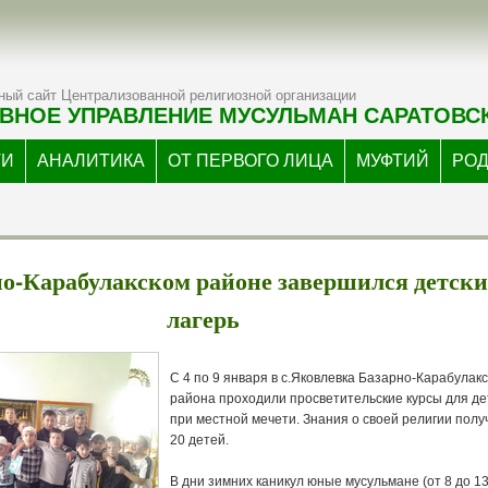
ый сайт Централизованной религиозной организации
ВНОЕ УПРАВЛЕНИЕ МУСУЛЬМАН САРАТОВС
ТИ
АНАЛИТИКА
ОТ ПЕРВОГО ЛИЦА
МУФТИЙ
РО
но-Карабулакском районе завершился детск
лагерь
С 4 по 9 января в с.Яковлевка Базарно-Карабулакс
района проходили просветительские курсы для де
при местной мечети. Знания о своей религии полу
20 детей.
В дни зимних каникул юные мусульмане (от 8 до 13