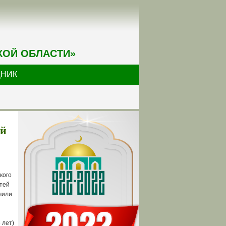
КОЙ ОБЛАСТИ»
ДНИК
ий
кого
тей
чили
 лет)