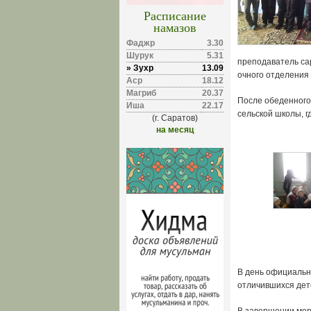
Расписание
намазов
Фаджр
3.30
Шурук
5.31
преподаватель са
» Зухр
13.09
очного отделения
Аср
18.12
Магриб
20.37
После обеденного
Иша
22.17
сельской школы, г
(г. Саратов)
на месяц
В день официальн
отличившихся дет