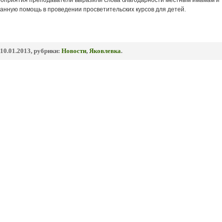
оприятия преподаватели выразили слова благодарности местным имамам и
занную помощь в проведении просветительских курсов для детей.
10.01.2013, рубрики:
Новости
,
Яковлевка
.