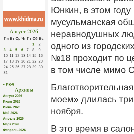
Юнкин, в этом году
мусульманская общ
Август 2026
неравнодушных лю
Пн
Вт
Ср
Чт
Пт
Сб
Вс
одного из городски
1
2
3
4
5
6
7
8
9
№18 проходит по ц
10
11
12
13
14
15
16
17
18
19
20
21
22
23
24
25
26
27
28
29
30
в том числе мимо 
31
« Июл
Благотворительная
Архивы
Август 2026
моем» длилась три 
Июль 2026
Июнь 2026
ноября.
Май 2026
Апрель 2026
Март 2026
В это время в сало
Февраль 2026