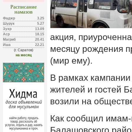
Расписание
намазов
Фаджр
3.25
Шурук
5.27
Зухр
13.09
Аср
18.15
акция, приуроченна
Магриб
20.41
Иша
22.21
месяцу рождения 
(г. Саратов)
на месяц
(мир ему).
В рамках кампании
жителей и гостей 
возили на обществ
Как сообщил имам-
Балашовского райо