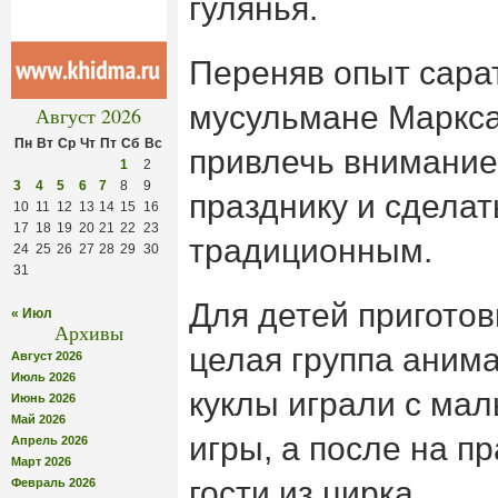
гулянья.
Переняв опыт сарат
мусульмане Маркса
Август 2026
Пн
Вт
Ср
Чт
Пт
Сб
Вс
привлечь внимание
1
2
3
4
5
6
7
8
9
празднику и сделат
10
11
12
13
14
15
16
17
18
19
20
21
22
23
традиционным.
24
25
26
27
28
29
30
31
Для детей приготов
« Июл
Архивы
целая группа аним
Август 2026
Июль 2026
куклы играли с ма
Июнь 2026
Май 2026
игры, а после на п
Апрель 2026
Март 2026
гости из цирка.
Февраль 2026