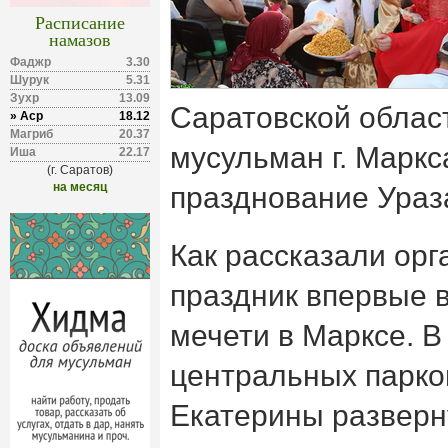
Расписание
намазов
Фаджр
3.30
Шурук
5.31
Зухр
13.09
Саратовской облас
» Аср
18.12
Магриб
20.37
мусульман г. Маркс
Иша
22.17
(г. Саратов)
на месяц
празднование Ураз
Как рассказали орг
праздник впервые 
мечети в Марксе. В
центральных парков
Екатерины разверн