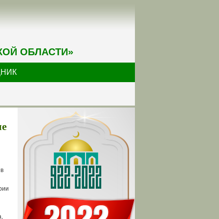
КОЙ ОБЛАСТИ»
ДНИК
ие
 в
л
рии
а,