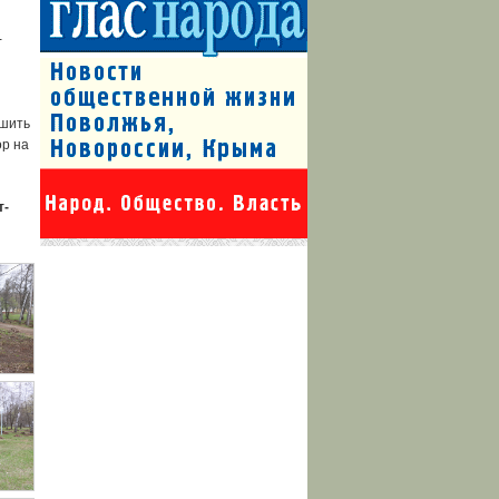
-
ешить
ор на
т
-