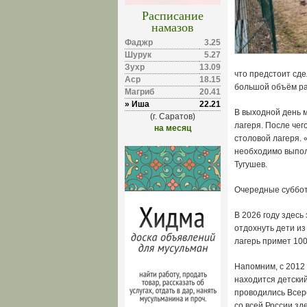
Расписание
намазов
Фаджр
3.25
Шурук
5.27
Зухр
13.09
что предстоит сд
Аср
18.15
большой объём ра
Магриб
20.41
» Иша
22.21
В выходной день 
(г. Саратов)
лагеря. После чег
на месяц
столовой лагеря. 
необходимо выпол
Тугушев.
Очередные суббот
В 2026 году здесь
отдохнуть дети из
лагерь примет 100 
Напомним, с 2012
находится детский
проводились Всер
со всей России зд