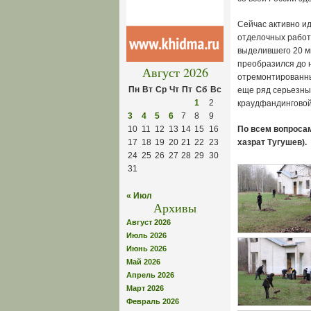
Сейчас активно и
отделочных работ
выделившего 20 м
преобразился до н
Август 2026
отремонтированны
Пн
Вт
Ср
Чт
Пт
Сб
Вс
еще ряд серьезны
1
2
краудфандингово
3
4
5
6
7
8
9
10
11
12
13
14
15
16
По
всем
вопроса
17
18
19
20
21
22
23
хазрат Тугушев).
24
25
26
27
28
29
30
31
« Июл
Архивы
Август 2026
Июль 2026
Июнь 2026
Май 2026
Апрель 2026
Март 2026
Февраль 2026