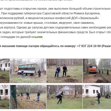
дет подготовка к открытию лагеря, уже выполнен большой объем строительно
. При поддержке губернатора Саратовской области Романа Бусаргина,
иллионов рублей, и меценатов разных конфессий ДОЛ «Зеркальный»
еузнаваемости: новые крыши, столовая, медпункт, своя скважина,
е корпуса. Однако до запуска детских оздоровительных смен необходимо р
х задач, которые требуют значительных финансовых средств. Был открыт сб
й площадке по данной
ссылке
.
м
оказания
помощи лагерю обращайтесь по номеру: +7 937 224 10 00 (Раши