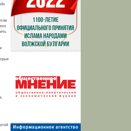
ейх
этом
ного
нить
и
торые
а,
детей