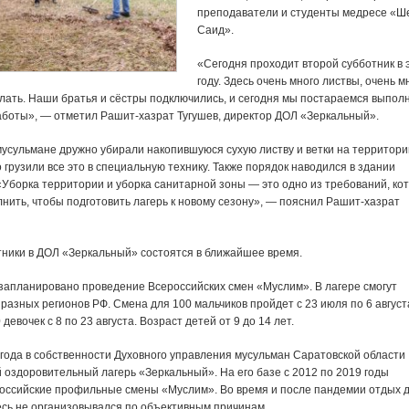
преподаватели и студенты медресе «Ш
Саид».
«Сегодня проходит второй субботник в 
году. Здесь очень много листвы, очень м
елать. Наши братья и сёстры подключились, и сегодня мы постараемся выпол
боты», — отметил Рашит-хазрат Тугушев, директор ДОЛ «Зеркальный».
мусульмане дружно убирали накопившуюся сухую листву и ветки на территори
о грузили все это в специальную технику. Также порядок наводился в здании
«Уборка территории и уборка санитарной зоны — это одно из требований, ко
нить, чтобы подготовить лагерь к новому сезону», — пояснил Рашит-хазрат
ники в ДОЛ «Зеркальный» состоятся в ближайшее время.
 запланировано проведение Всероссийских смен «Муслим». В лагере смогут
 разных регионов РФ. Смена для 100 мальчиков пройдет с 23 июля по 6 август
девочек с 8 по 23 августа. Возраст детей от 9 до 14 лет.
 года в собственности Духовного управления мусульман Саратовской области
 оздоровительный лагерь «Зеркальный». На его базе с 2012 по 2019 годы
оссийские профильные смены «Муслим». Во время и после пандемии отдых 
есь не организовывался по объективным причинам.