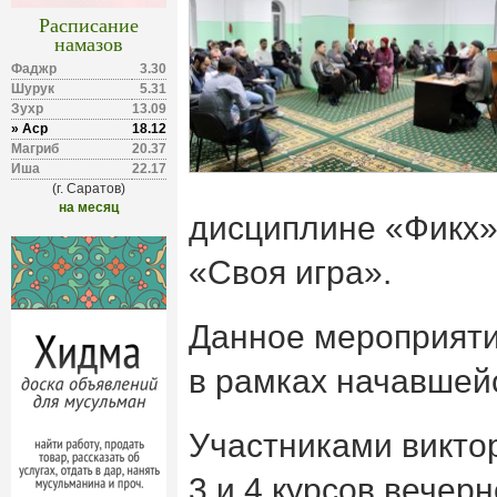
Расписание
намазов
Фаджр
3.30
Шурук
5.31
Зухр
13.09
» Аср
18.12
Магриб
20.37
Иша
22.17
(г. Саратов)
на месяц
дисциплине «Фикх»
«Своя игра».
Данное мероприяти
в рамках начавшей
Участниками викто
3 и 4 курсов вечер