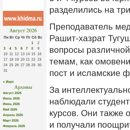
разделились на тр
Преподаватель ме
Август 2026
Рашит-хазрат Тугу
Пн
Вт
Ср
Чт
Пт
Сб
Вс
1
2
вопросы различной
3
4
5
6
7
8
9
10
11
12
13
14
15
16
темам, как омовение
17
18
19
20
21
22
23
24
25
26
27
28
29
30
пост и исламские 
31
« Июл
Архивы
За интеллектуально
Август 2026
Июль 2026
наблюдали студент
Июнь 2026
Май 2026
курсов. Они также 
Апрель 2026
Март 2026
и получали поощри
Февраль 2026