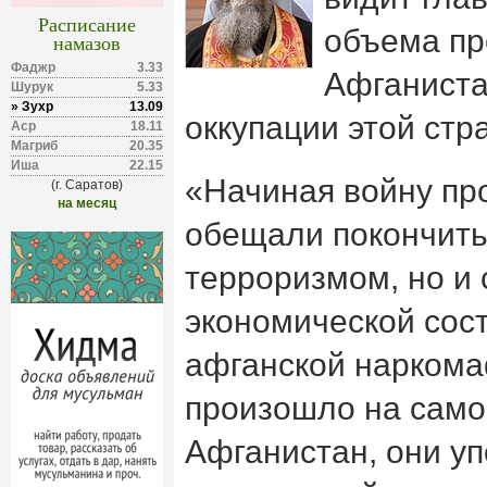
Расписание
объема пр
намазов
Фаджр
3.33
Афганиста
Шурук
5.33
» Зухр
13.09
оккупации этой ст
Аср
18.11
Магриб
20.35
Иша
22.15
«Начиная войну пр
(г. Саратов)
на месяц
обещали покончить 
терроризмом, но и 
экономической со
афганской наркома
произошло на само
Афганистан, они у