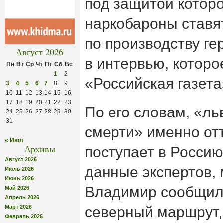
под защитой котор
наркобароны ставя
по производству ге
Август 2026
в интервью, которо
Пн
Вт
Ср
Чт
Пт
Сб
Вс
1
2
«Российская газета
3
4
5
6
7
8
9
10
11
12
13
14
15
16
17
18
19
20
21
22
23
По его словам, «ль
24
25
26
27
28
29
30
31
смерти» именно отт
« Июл
Архивы
поступает в Россию
Август 2026
данные экспертов,
Июль 2026
Июнь 2026
Владимир сообщил,
Май 2026
Апрель 2026
Март 2026
северный маршрут, 
Февраль 2026