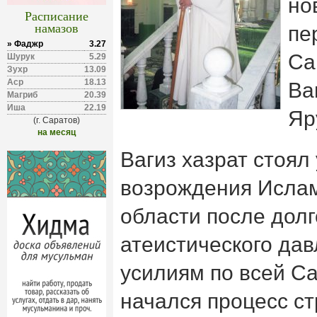
но
Расписание
намазов
пе
» Фаджр
3.27
Са
Шурук
5.29
Зухр
13.09
Аср
18.13
Ва
Магриб
20.39
Иша
22.19
Яр
(г. Саратов)
на месяц
Вагиз хазрат стоял 
возрождения Исла
области после долг
атеистического дав
усилиям по всей С
начался процесс ст