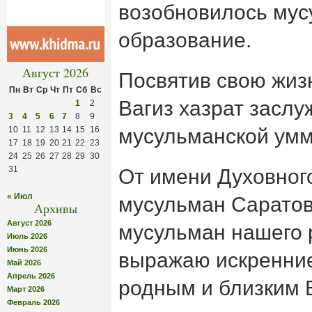
возобновилось мус
образование.
Август 2026
Посвятив свою жиз
Пн
Вт
Ср
Чт
Пт
Сб
Вс
Вагиз хазрат заслу
1
2
3
4
5
6
7
8
9
10
11
12
13
14
15
16
мусульманской ум
17
18
19
20
21
22
23
24
25
26
27
28
29
30
31
От имени Духовног
« Июл
мусульман Саратов
Архивы
Август 2026
мусульман нашего 
Июль 2026
Июнь 2026
выражаю искренни
Май 2026
Апрель 2026
родным и близким В
Март 2026
Февраль 2026