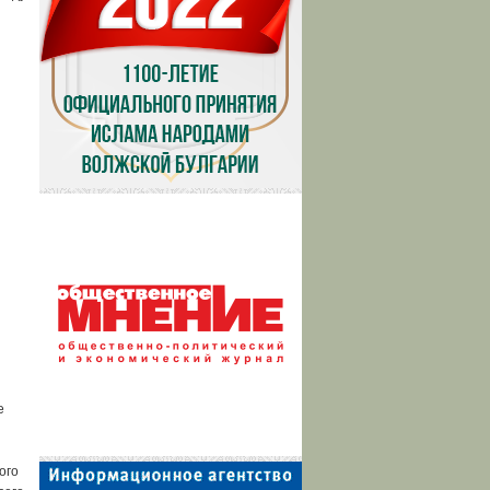
е
ого