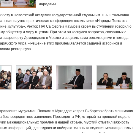
народами.
убботу в Поволжской академии государственной службы им. П.А. Столыпина
нальная научно-практическая конференция школьников «Народы Поволжья:
ние, культура». Ректор ПАГСа Сергей Наумов в своем выступлении говорил о
му обществу и миру в целом. При этом он коснулся вопросов, связанных с
м в аэропорту Домодедово в Москве и социальными революциями в некогда
арабского мира. «Решение этих проблем является задачей историков и
аявил ректор вуза.
управления мусульман Поволжья Мукаддас-хазрат Бибарсов обратил внимани
а беспрецедентное заявление Президента РФ, который на прошлой неделе
ичии межнациональных проблем в нашей стране. Муфтий отметил важность
ных конференций, где подростки набираются опыта ведения межнациональн