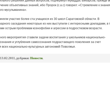
вильного решения данных вопросов, подчеркнул Мукаддас Бибарсов, прежде в
ение объективных знаний, ибо Пророк (с.а.с) говорил: «Стремление к знан
ого мусульманина».
няли участие более ста учащихся из 30 школ Саратовской области. В
арного заседания некоторые из них выступили с интересными докладами, в 
ми острым проблемам ксенофобии и агрессии в подростковом возрасте.
ного мероприятия ставили задачи воспитания у школьников национально-
сознания и углубления самосознания подрастающего поколения за счет
 всех национально-культурных автономий Поволжья.
13.02.2011, рубрики:
Новости
.