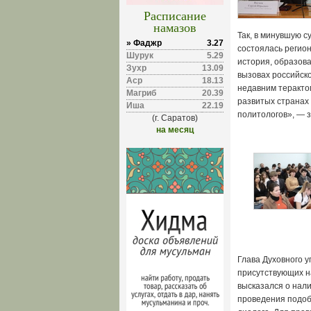
Расписание
намазов
Так, в минувшую с
» Фаджр
3.27
состоялась регио
Шурук
5.29
история, образова
Зухр
13.09
вызовах российско
Аср
18.13
недавним теракто
Магриб
20.39
развитых странах 
Иша
22.19
политологов», — з
(г. Саратов)
на месяц
Глава Духовного 
присутствующих н
высказался о нал
проведения подоб