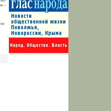
сего
иям —
том