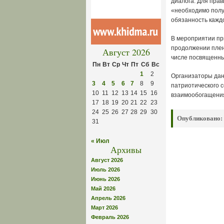
диалога. Для пра
«необходимо получ
обязанность кажд
В мероприятии при
продолжении плен
Август 2026
числе посвященны
Пн
Вт
Ср
Чт
Пт
Сб
Вс
1
2
Организаторы дан
3
4
5
6
7
8
9
патриотического 
10
11
12
13
14
15
16
взаимообогащения
17
18
19
20
21
22
23
24
25
26
27
28
29
30
Опубликовано:
31
« Июл
Архивы
Август 2026
Июль 2026
Июнь 2026
Май 2026
Апрель 2026
Март 2026
Февраль 2026