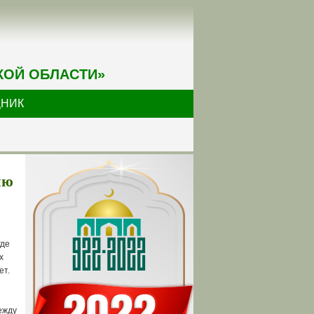
КОЙ ОБЛАСТИ»
ДНИК
ию
где
х
ет.
ежду