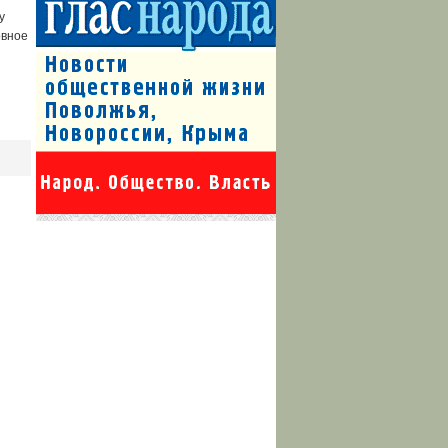
у
овное