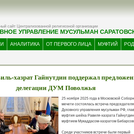
ый сайт Централизованной религиозной организации
ВНОЕ УПРАВЛЕНИЕ МУСУЛЬМАН САРАТОВС
ТИ
АНАЛИТИКА
ОТ ПЕРВОГО ЛИЦА
МУФТИЙ
РО
иль-хазрат Гайнутдин поддержал предложен
делегации ДУМ Поволжья
25 ноября 2025 года в Московской Собор
мечети состоялась встреча председателя
Духовного управления мусульман РФ, гла
муфтия шейха Равиля-хазрата Гайнутдин
муфтием Мукаддасом-хазратом Бибарсов
Среди участников встречи были первый