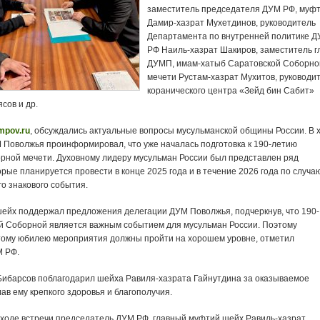
заместитель председателя ДУМ РФ, муф
Дамир-хазрат Мухетдинов, руководитель
Департамента по внутренней политике 
РФ Наиль-хазрат Шакиров, заместитель г
ДУМП, имам-хатыб Саратовской Соборно
мечети Рустам-хазрат Мухитов, руководи
коранического центра «Зейд бин Сабит»
сов и др.
mpov.ru
, обсуждались актуальные вопросы мусульманской общины России. В 
М Поволжья проинформировал, что уже началась подготовка к 190-летию
рной мечети. Духовному лидеру мусульман России был представлен ряд
рые планируется провести в конце 2025 года и в течение 2026 года по случа
о знакового события.
ейх поддержал предложения делегации ДУМ Поволжья, подчеркнув, что 190-
й Соборной является важным событием для мусульман России. Поэтому
тому юбилею мероприятия должны пройти на хорошем уровне, отметил
М РФ.
Бибарсов поблагодарил шейха Равиля-хазрата Гайнутдина за оказываемое
ав ему крепкого здоровья и благополучия.
в ходе встречи председатель ДУМ РФ, главный муфтий шейх Равиль-хазрат