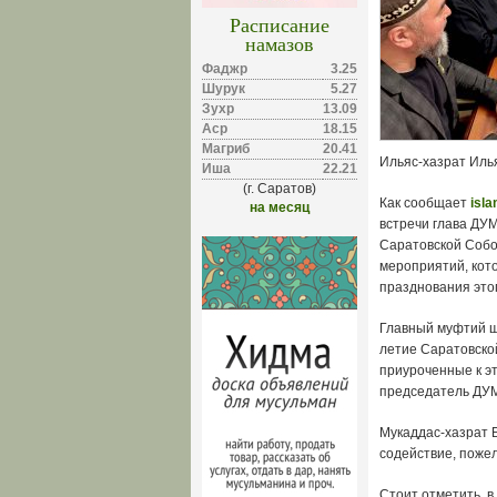
Расписание
намазов
Фаджр
3.25
Шурук
5.27
Зухр
13.09
Аср
18.15
Магриб
20.41
Ильяс-хазрат Илья
Иша
22.21
(г. Саратов)
Как сообщает
isla
на месяц
встречи глава ДУ
Саратовской Собо
мероприятий, кото
празднования этог
Главный муфтий ш
летие Саратовско
приуроченные к э
председатель ДУ
Мукаддас-хазрат 
содействие, пожел
Стоит отметить, 