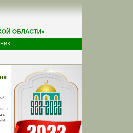
КОЙ ОБЛАСТИ»
ДНИК
ия
ной
вного
а с
ым.