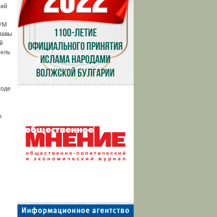
тий
ДУМ
лавы
й
тель
ходе
ю