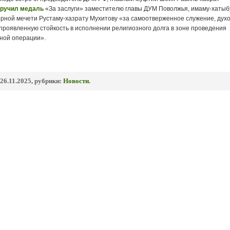
вручил медаль
«За заслуги» заместителю главы ДУМ Поволжья, имаму-хатыб
рной мечети Рустаму-хазрату Мухитову «за самоотверженное служение, дух
проявленную стойкость в исполнении религиозного долга в зоне проведения
ной операции».
26.11.2025, рубрики:
Новости
.