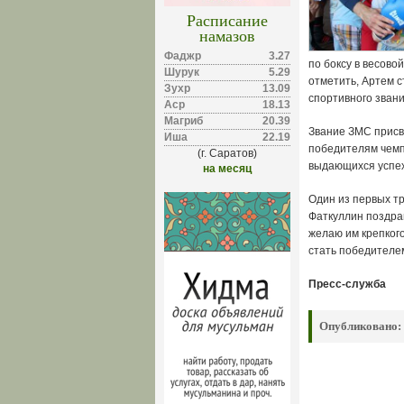
Расписание
намазов
Фаджр
3.27
по боксу в весово
Шурук
5.29
отметить, Артем с
Зухр
13.09
спортивного звани
Аср
18.13
Магриб
20.39
Звание ЗМС присв
Иша
22.19
победителям чемп
(г. Саратов)
выдающихся успех
на месяц
Один из первых т
Фаткуллин поздра
желаю им крепкого
стать победителе
Пресс-служба
Опубликовано: