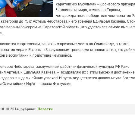
саратовских мусульман – бронзового призер
Чемпионата мира, чемпиона Европы,
четырехкратного победителя чемпионатов Р
й категории до 75 кг Артема Чеботарева и его тренера Едильбая Казиева. Сто
тал первым боксером из Саратовской области, кто удостоился самого высшег
я.
аивается спортсменам, занявшим призовые места на Олимпиаде, а также
ионатов мира и Европы. «Заслуженным тренером» становится тот, кто добил
ов в воспитании и подготовке чемпионов.
ренеров Чеботарева, заслуженный работник физической культуры РФ Раис
вил Артема и Едильбая Казиева. «Поздравляю их с этим высоким достижение
 здоровья и дальнейших успехов! И пусть осуществится давняя мечта Артема
м Олимпийских Игр!» — сказал Фаткуллин.
10.10.2014, рубрики:
Новости
.