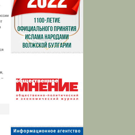
а
оссии
ит
о
ся
м,
 –