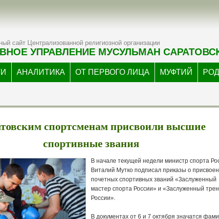
ый сайт Централизованной религиозной организации
ВНОЕ УПРАВЛЕНИЕ МУСУЛЬМАН САРАТОВС
ТИ
АНАЛИТИКА
ОТ ПЕРВОГО ЛИЦА
МУФТИЙ
РО
товским спортсменам присвоили высшие
спортивные звания
В начале текущей недели министр спорта Ро
Виталий Мутко подписал приказы о присвое
почетных спортивных званий «Заслуженный
мастер спорта России» и «Заслуженный тре
России».
В документах от 6 и 7 октября значатся фам