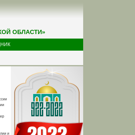
КОЙ ОБЛАСТИ»
ДНИК
ссии
нии
нер
илии и