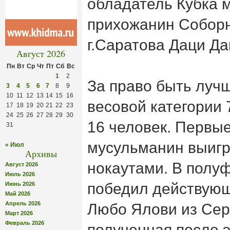
обладатель Кубка м
прихожанин Собор
г.Саратова Даци Да
Август 2026
Пн
Вт
Ср
Чт
Пт
Сб
Вс
1
2
За право быть лучш
3
4
5
6
7
8
9
10
11
12
13
14
15
16
весовой категории 
17
18
19
20
21
22
23
24
25
26
27
28
29
30
16 человек. Первые
31
мусульманин выигр
« Июл
Архивы
нокаутами. В полу
Август 2026
Июль 2026
победил действующ
Июнь 2026
Май 2026
Апрель 2026
Любо Ялови из Сер
Март 2026
Февраль 2026
полученная после э