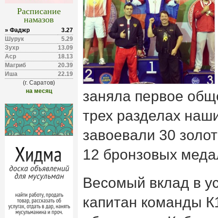
Расписание
намазов
» Фаджр
3.27
Шурук
5.29
Зухр
13.09
Аср
18.13
Магриб
20.39
Иша
22.19
(г. Саратов)
на месяц
заняла первое общ
трех разделах наш
завоевали 30 золот
12 бронзовых меда
Весомый вклад в у
капитан команды К