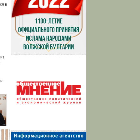
ся в
 из
й
ь-