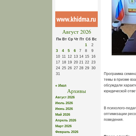
Август 2026
Пн
Вт
Ср
Чт
Пт
Сб
Вс
1
2
3
4
5
6
7
8
9
10
11
12
13
14
15
16
17
18
19
20
21
22
23
24
25
26
27
28
29
30
31
Программа семина
темы в призме вз
обсуждали характ
« Июл
Архивы
юридической отв
Август 2026
Июль 2026
В психолого-педа
Июнь 2026
оптимизации ресо
Май 2026
поведения.
Апрель 2026
Март 2026
Февраль 2026