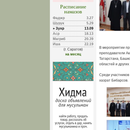
Расписание
намазов
Фаджр
3.27
Шурук
5.29
» Зухр
13.09
Аср
18.13
Магриб
20.39
Иша
22.19
В мероприятии пр
(г. Саратов)
преподаватели Ак
на месяц
Татарстана, Башк
областей и других
Среди участников
хазрат Бибарсов.