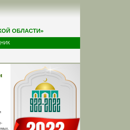
КОЙ ОБЛАСТИ»
ДНИК
м
и
о-
емых,